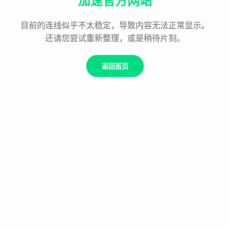
加速官方网站
目前的连线似乎不太稳定，导致内容无法正常显示。
还请您尝试重新整理，或是稍待片刻。
返回首页