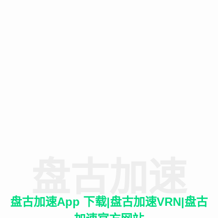
盘古加速
盘古加速App 下载|盘古加速VRN|盘古